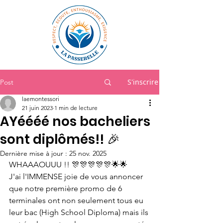
S'inscrire
Post
laemontessori
21 juin 2023
1 min de lecture
AYéééé nos bacheliers
sont diplômés!! 🎉
Dernière mise à jour :
25 nov. 2025
WHAAAOUUU !! 🎊🎊🎊🎊🎊🌟🌟
J'ai l'IMMENSE joie de vous annoncer 
que notre première promo de 6 
terminales ont non seulement tous eu 
leur bac (High School Diploma) mais ils 